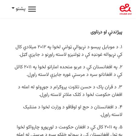
پشتو
پیژندنې او درناوی
۱. د موبایل پیسو د نړیوالې ټولنې لخوا په ۲۰۱۲ میلادي کال
کې نړیواله غونډه کې د ټولنیزو لاسته راوړنو د جایزې ګټل.
۲. په افغانستان کې د عربو متحده اماراتو لخوا په ۲۰۱۱ کالل
کې د افغانانو سره د مرستې غوره جایزې لاسته راوړل.
۳. د قران پاک د حسن تلاوت پروګرام د جوړولو له امله د
افغان حکومت لخوا د کلک ملاتړ لاسته راوړل.
۴. د افغانستان د حج او اوقاقو د وزارت لخوا د مننلیک
لاسته راوړل.
۵. په ۲۰۱۱ کال کې د افغان حکومت د لوړپوړو چارواکو لخوا
په ټول افغانستان کې د بیوزلو خلکو سره د مرستې له امله