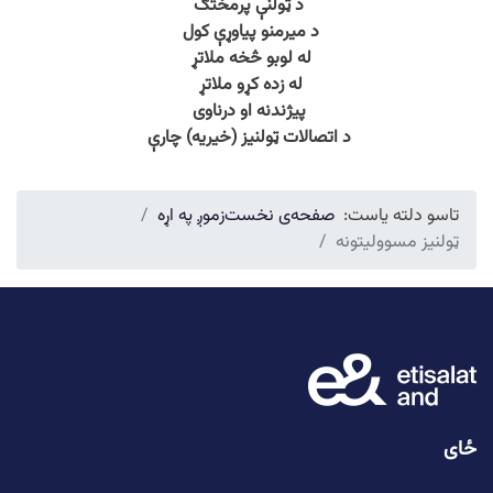
د ټولنې پرمختګ
د میرمنو پیاوړې کول
له لوبو څخه ملاتړ
له زده کړو ملاتړ
پیژندنه او درناوی
د اتصالات ټولنیز (خیریه) چارې
تاسو دلته یاست:
صفحه‌ی نخست
زموږ په اړه
ټولنیز مسوولیتونه
ځای