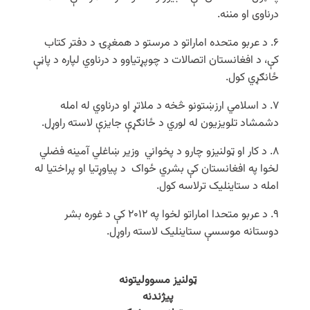
درناوی او مننه.
۶. د عربو متحده اماراتو د مرستو د همغږۍ د دفتر کتاب
کې، د افغانستان اتصالات د چوپړتیاوو د درناوي لپاره د پاڼې
ځانګړي کول.
۷. د اسلامي ارزښتونو څخه د ملاتړ او درناوي له امله
دشمشاد تلویزیون له لوري د ځانګړې جایزې لاسته راوړل.
۸. د کار او ټولنیزو چارو د پخواني وزیر ښاغلي آمینه فضلي
لخوا په افغانستان کې بشري ځواک د پیاوړتیا او پراختیا له
امله د ستاینلیک ترلاسه کول.
۹. د عربو متحدا اماراتو لخوا په ۲۰۱۲ کې د غوره بشر
دوستانه موسسې ستاینلیک لاسته راوړل.
ټولنیز مسوولیتونه
پیژندنه