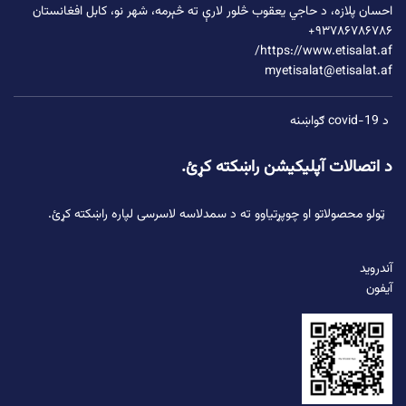
احسان پلازه،
د حاجي یعقوب څلور لارې
ته څېرمه، شهر نو، کابل افغانستان
۹۳۷۸۶۷۸۶۷۸۶+
https://www.etisalat.af/
myetisalat@etisalat.af
د covid-19 ګواښنه
د اتصالات آپلیکیشن راښکته کړئ.
ټولو محصولاتو او چوپړتیاوو ته د سمدلاسه لاسرسی لپاره راښکته کړئ.
آندروید
آیفون