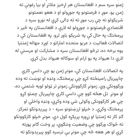
ژمنو سره سم د افغانستان هر اړخیز ملاتړ او بیا رغونې ته
ژمن یو. موږ د فرصتونو په جوړولو او د هغو نعمتونو
شریکولو ته چې رب موږ ته ته ډالۍ کړي له نورو سره د
اقتصادي فرصتونو د جوړولو له لارې د افغانستان په څیر د
پرمختګ په حال کې په شریکو باور لرو. په افغانستان کې د
اتصالات فعالیت د عربو متحده اماراتو د اوږد مهاله ژمنتیا
یوه برخه ده، ترڅو افغانستان سره د مشارکت او مرستې له
لارې دا هیواد په یو ارام او سوکاله هیواد بدل کړي.
په اتصالات افغانستان کې، مونږ ژمن یو چې داسې کاري
چاپیریال رامینځته کړو چې پرمختګ، ونډه او نوښت ته وده
ورکوونکي وي. زمونږ کارکوونکي زمونږ تر ټولو لویه شتمني ده،
او مونږ تل هڅه کوو چې داسې کاري چاپیریال چمتو کړو
چې هر کارکوونکی وکولی شي وده وکړي، ونډه واخلي او
پرمختګ وکړي. د خپلو ارزښتونو سره - د پیریدونکو تمرکز،
ګډ کار ته ژمنتیا او زړوره پریکړه کول دي. مونږ خپلو کارکوونکو
ته ځواک ورکوو چې وضعیت وننګوي، پر وخت ګام پورته
کړي او هر هغه څه چې مونږ یې ترسره کوو پیریدونکو ته