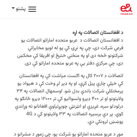
پشتو
د افغانستان اتصالات په اړه
د افغانستان اتصالات د عربو متحده اماراتو اتصالات یو
فرعي شرکت دی، چې په نړۍ کې یو له لویو مخابراتي
شرکتونو څخه دی او په منځني ختیځ او افریقا کې مخکښ
دی، چې مرکزي دفتر یې په عربو متحده اماراتو کې دی.
اتصالات د ۲۰۰۷ کال په اګست میاشت کې په افغانستان
کې خپلې چارې پیل کړې، او په ډیر لږ وخت کې د هیواد یو
پرمختللي شرکت باندې بدل شو. اوسمهال اتصالات په ۳۴
ولایتونو او تر ۴۰۰ ډیرو ولسوالیو کې تر ۱۲۰۰۰ ډیرو څانګو په
درلودلو سره، غږیزې او انټرنټي چوپړتیاوې افغانانو ته وړاندې
کوي. پر دې برسیره اتصالات په ۳۳ ولایتونو کې د 4G
پوښښ لرونکي دي.
موږ د عربو متحده اماراتو یو شرکت یو، چې زموږ د مشرانو د