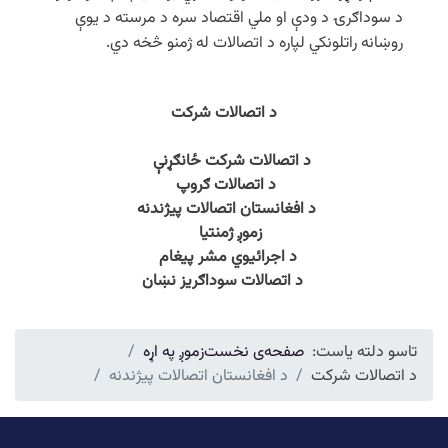
د سوداګرۍ د ودې او ملي اقتصاد سره د مرسته د یوې
روښانه راتلونکي لپاره د اتصالات له ژمنو څخه دي.
د اتصالات شرکت
د اتصالات شرکت ځانګړنې
د اتصالات ګروپ
د افغانستان اتصالات پیژندنه
زموږ ژمنتیا
د اجرائیوي مشر پیغام
د اتصالات سوداګریز نښان
تاسو دلته یاست:
صفحه‌ی نخست
زموږ په اړه
د اتصالات شرکت
د افغانستان اتصالات پیژندنه