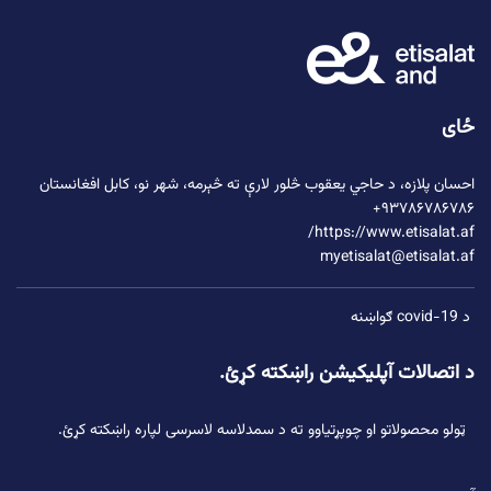
ځای
احسان پلازه،
د حاجي یعقوب څلور لارې
ته څېرمه، شهر نو، کابل افغانستان
۹۳۷۸۶۷۸۶۷۸۶+
https://www.etisalat.af/
myetisalat@etisalat.af
د covid-19 ګواښنه
د اتصالات آپلیکیشن راښکته کړئ.
ټولو محصولاتو او چوپړتیاوو ته د سمدلاسه لاسرسی لپاره راښکته کړئ.