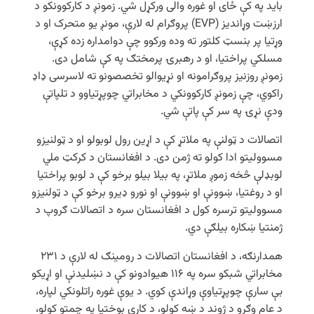
باید په کې ځای او غوره والی ورکړل شي. زمونږ د کارکوونکو د
ارزښت وړاندیز (EVP) پروګرام له لارې، مونږ یو متحرک او د
وړتیا پر بنسټ کلتور ته وده ورکوو چې دوامداره زده کړې،
مسلکي پراختیا، او د رهبرۍ پرمختګ په کې شامل دی.
زمونږ روزنیز پروګرامونه او نړیوالو تخصصونو ته لاسرسی ډاډ
راکوي، چې زمونږ کارکوونکي د مخابراتي چوپړتیاوو د تلپاتې
ودې نړۍ په سر کې پاتې شي.
اتصالات د ټولنې په ملاتړ کې د اړین رول لوبولو او د ټولنیزو
مسوولیتو ادا کولو ته ژمن دی. د افغانستان د کرکټ ملي
لوبډلې څخه زموږ ملاتړ، په بیلا بیلو برخو کې د لوبو پراختیا
او د روغتیا، ښوونې او ښوونې او نورو ډیرو برخو کې د ټولنیزو
مسوولیتو ترسره کول د افغانستان سره د اتصالات ګروپ د
ژمنتیا ښکاره بیلګې دي.
همدارنګه، د افغانستان اتصالات د رومینګ له لارې د ۲۳۱
مخابراتي شبکو سره په ۱۱۶ هیوادونو کې د نښلیدنې او اړیکو
بې سارې چوپړتیاوې وړاندې کوي. د یوې غوره راتلونکي لپاره،
د عام وګړو د ژوند د ښه کولو، د کاري بوختیا په چمتو کولو،