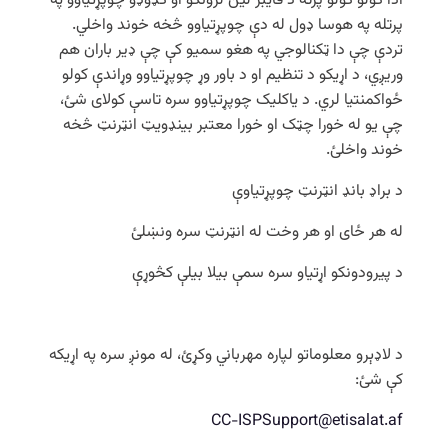
ادا کولو کولو پرته د فایبر لین لرونکو او ګډوډو چوپړتیاوو په
پرتله په هوسا ډول له دې چوپړتیاوو څخه خوند واخلي.
تردې چې دا ټکنالوجي په هغو سمیو کې چې ډیر باران هم
وریږي، د اړیکو د تنظیم او د باور وړ چوپړتیاوو وړاندې کولو
ځواکمنتیا لري. د یاکلیک چوپړتیاوو سره تاسې کولای شئ،
چې یو له خورا چټک او خورا معتبر بینډویټ انټرنټ څخه
خوند واخلئ.
د براډ بانډ انټرنټ چوپړتیاوې
له هر ځای او هر وخت له انټرنټ سره ونښلئ
د پیرودونکو اړتیاو سره سمې بیلا بیلې کڅوړې
د لاډېرو معلوماتو لپاره مهرباني وکړئ، له مونږ سره په اړیکه
کې شئ:
CC-ISPSupport@etisalat.af