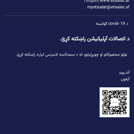
https://www.etisalat.af/
myetisalat@etisalat.af
د covid-19 ګواښنه
د اتصالات آپلیکیشن راښکته کړئ.
ټولو محصولاتو او چوپړتیاوو ته د سمدلاسه لاسرسی لپاره راښکته کړئ.
آندروید
آیفون