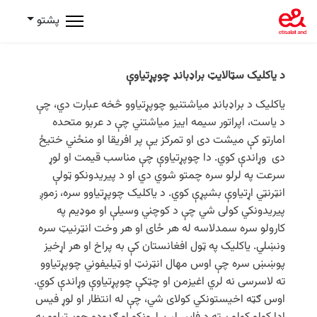
پشتو
د یاکلیک سټالایټ براډبانډ چوپړتیاوې
یاکلیک د براډبانډ میاشتنیو چوپړتیاوو څخه عبارت دي، چې
د یاست، اپراتور سیمه اییز میاشتني چې د عربو متحده
امارتو کې میشت دی او تمرکز یې پر افریقا او منځني ختیځ
دی وړاندې کوي. دا چوپړتیاوې چې مناسب قیمت او لوړ
سرعت په لرلو سره چمتو شوي دي او د پیریدونکو ټولې
انټرنټي اړتیاوې بشپړې کوي. د یاکلیک چوپړتیاوو سره، زموږ
پیریدونکي کولی شي چې د کوچني وسیلې او موډیم په
کارولو سره سمدلاسه له هر ځای او هر وخت انټرنیټ سره
ونښلي. یاکلیک په ټول افغانستان کې به پراخ او هر اړخیز
پوښښ سره چې اوس مهال انټرنټ او ټیلیفوني چوپړتیاوو
ته لاسرسی نه لري اغیزمن او چټکې چوپړتیاوې وړاندې کوي.
اوس ګټه اخیستونکي کولای شي، چې له انتظار او لوړ فیس