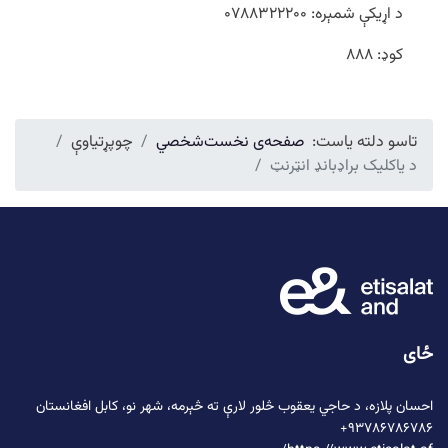
د اړیکې شمېره: ۰۷۸۸۳۲۲۲۰۰
کوډ: ۸۸۸
تاسو دلته یاست:
صفحه‌ی نخست
شخصي
چوپړتیاوې
د یاکلیک براډبانډ انټرنټ
ځای
احسان پلازه،
د حاجي یعقوب څلور لارې
ته څېرمه، شهر نو، کابل افغانستان
۹۳۷۸۶۷۸۶۷۸۶+