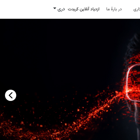
دری
ری
در بارۀ ما
ازدیاد آنلاین کریدت