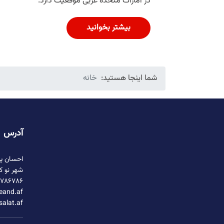
در امارات متحده عربی موقعیت دارد.
بیشتر بخوانید
شما اینجا هستید:
خانه
آدرس
احسان پل
شهر نو ک
۷۸۶۷۸۶+
eand.af/
salat.af