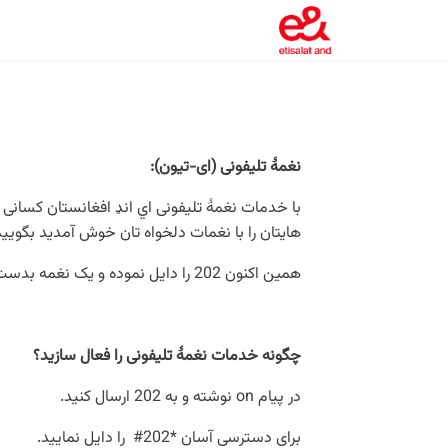
نغمۀ تلیفونی (ای-تیون):
با خدمات نغمۀ تلیفونی
اي ‌انډ
افغانستان
کسانی ر
هایتان را با نغمات دلخواه تان خوش آمدید بگویید
همین اکنون 202 را دایل نموده و یک نغمه بدست بیاورید.
چگونه خدمات نغمۀ تلیفونی را فعال سازید؟
در پیام on نوشته و به 202 ارسال کنید.
برای دسترسی آسان *202# را دایل نمایید.