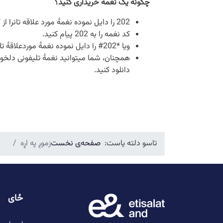
چگونه یک نغمه خریداری کنید؟
202 را دایل نموده نغمۀ مورد علاقه تانرا از کتگوری های مختلف انتخاب کنید.
کد نغمه را به 202 پیام کنید.
ویا *202# را دایل نموده نغمۀ موردعلاقۀ تانرا از لیست انتخاب نمایید.
همچنان، شما میتوانید نغمۀ تلیفونی دلخواه 
دانلود کنید.
تاسو دلته یاست:
صفحه‌ی نخست
زموږ په اړه
ځای