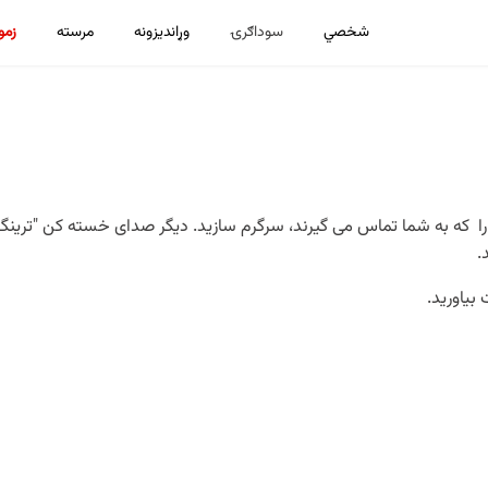
شخصي
سوداګرۍ
وړاندیزونه
مرسته
زمو
ا که به شما تماس می گیرند، سرگرم سازید. دیگر صدای خسته کن "ترینگ، ت
.