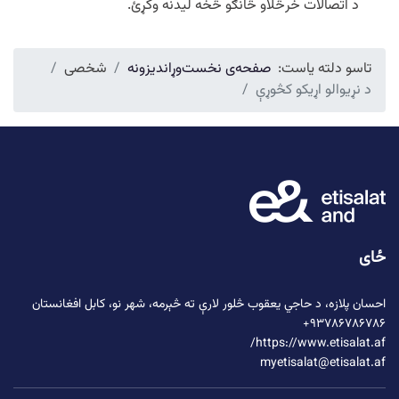
د اتصالات خرڅلاو څانګو څخه لیدنه وکړئ.
تاسو دلته یاست:
صفحه‌ی نخست
وړاندیزونه
شخصی
د نړیوالو اړیکو کڅوړې
ځای
احسان پلازه،
د حاجي یعقوب څلور لارې
ته څېرمه، شهر نو، کابل افغانستان
۹۳۷۸۶۷۸۶۷۸۶+
https://www.etisalat.af/
myetisalat@etisalat.af