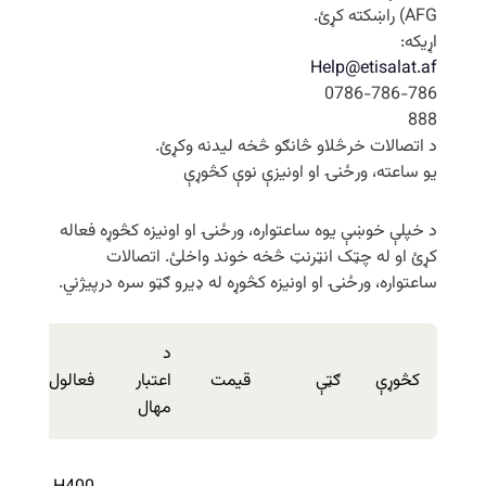
AFG) راښکته کړئ.
اړیکه:
Help@etisalat.af
0786-786-786
888
د اتصالات خرڅلاو څانګو څخه لیدنه وکړئ.
یو ساعته، ورځنۍ او اونیزې نوې کڅوړې
د خپلې خوښې یوه ساعتواره، ورځنۍ او اونیزه کڅوړه فعاله
کړئ او له چټک انټرنټ څخه خوند واخلئ. اتصالات
ساعتواره، ورځنۍ او اونیزه کڅوړه له ډیرو ګټو سره درپیژني.
د
کڅوړې
ګټې
قیمت
اعتبار
فعالول
غ
مهال