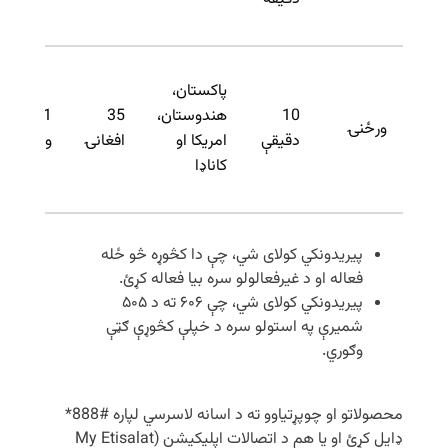
پاکستان،
10
هندوستان،
35
1
ورځنۍ
دقیقې
امریکا او
افغانۍ
ورځې
کاناډا
پیریدونکي کولای شي، چې دا کڅوړه څو ځله
فعاله او د غیرفعالولو سره بیا فعاله کړئ.
پیریدونکي کولای شي، چې ۶۰۶ ته د ۵۰۵
شمیرې په استولو سره د خپلې کڅوړې ګټې
وګوري.
محصولاتو او چوپړتیاوو ته د اسانه لاسرسي لپاره #888*
ډایل کړئ او یا هم د اتصالات اپلیکیشن (My Etisalat