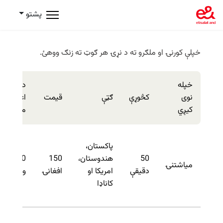
پشتو
خپلې کورنۍ او ملګرو ته د نړۍ هر ګوټ ته زنګ ووهئ.
خپله
د
نوی
کڅوړې
ګټې
قیمت
اعتبار
کیږي
مهال
پاکستان،
50
هندوستان،
150
30
میاشتنۍ
دقیقې
امریکا او
افغانۍ
ورځې
کاناډا