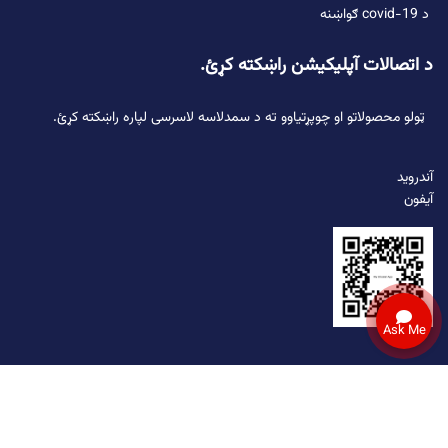
د covid-19 ګواښنه
د اتصالات آپلیکیشن راښکته کړئ.
ټولو محصولاتو او چوپړتیاوو ته د سمدلاسه لاسرسی لپاره راښکته کړئ.
آندروید
آیفون
Ask Me
© 2026 اتصالات افغانستان