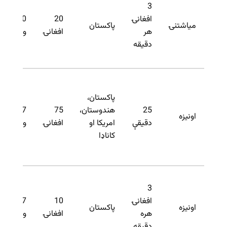
3
افغانۍ
20
30
میاشتنۍ
پاکستان
هر
افغانۍ
ورخی
دقیقه
پاکستان،
25
هندوستان،
75
7
اونیزه
دقیقې
امریکا او
افغانۍ
ورځې
کاناډا
3
افغانۍ
10
7
اونیزه
پاکستان
هره
افغانۍ
ورخی
دقیقه