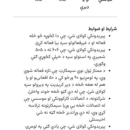
ډیرې
شرایط او ضوابط
پیریدونکي کولای شي، چې دا کڅوړه څو ځله
فعاله او د غیرفعالولو سره بیا فعاله کړئ.
پیریدونکي کولای شي، چې ۶۰۶ ته د ۵۰۵
شمیرې په استولو سره د خپلې کڅوړې ګټې
وګوري.
د ممتاز ټول نوي سیمکارټ چې تازه فعاله شوي
وي، په لومړنیو ۹۰ ورځو کې د ۵۰ افغانۍو او یا
هم له هغه څخه د ډیر کریډیټ په ډيرولو سره
کولای شئ، چې له دې ګټو څخه خوند واخلئ.
شرکتونه، د اتصالات کارکوونکي او موسسې چې
له اتصالات څخه یې وړیا سیمکارټونه ترلاسه
کړي وي، له دې وړاندیز څخه ګټه نه شي
اخیستلی
پیریدونکي کولای شي، چې یادې ګټې په لومړۍ