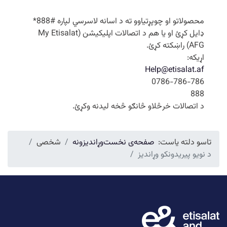
محصولاتو او چوپړتیاوو ته د اسانه لاسرسي لپاره #888*
ډایل کړئ او یا هم د اتصالات اپلیکیشن (My Etisalat
AFG) راښکته کړئ.
اړیکه:
Help@etisalat.af
0786-786-786
888
د اتصالات خرڅلاو څانګو څخه لیدنه وکړئ.
تاسو دلته یاست:
صفحه‌ی نخست
وړاندیزونه
شخصی
د نویو پیریدونکو وړاندیز