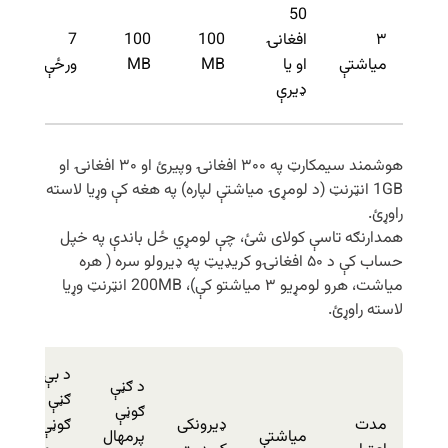
50
۳
افغانۍ
100
100
7
میاشتې
او یا
MB
MB
ورځې
ډیرې
هوشمند سیمکارټ په ۳۰۰ افغانۍ وپیرئ او ۳۰ افغانۍ او
1GB انټرنټ (د لومړۍ میاشتې لپاره) په هغه کې وړیا لاسته
راوړئ.
همدارنګه تاسې کولای شئ، چې لومړي ځل باندې په خپل
حساب کې د ۵۰ افغانۍو کریډیټ په ډیرولو سره ( هره
میاشت، هرو لومړیو ۳ میاشتو کې)، 200MB انټرنټ وړیا
لاسته راوړئ.
د بې
د ګڼې
ګڼې
ګوڼې
مدت
ډیرونکی
ګوڼې
میاشتې
پرمهال