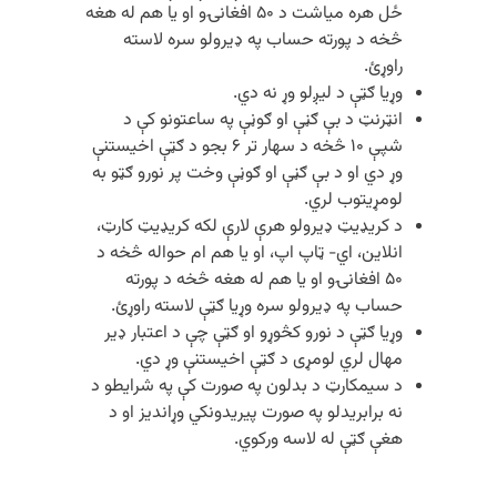
ځل هره میاشت د ۵۰ افغانۍو او یا هم له هغه
څخه د پورته حساب په ډیرولو سره لاسته
راوړئ.
وړیا ګټې د لیږلو وړ نه دي.
انټرنټ د بې ګڼې او ګوڼې په ساعتونو کې د
شپې ۱۰ څخه د سهار تر ۶ بجو د ګټې اخیستنې
وړ دي او د بې ګڼې او ګوڼې وخت پر نورو ګټو به
لومړیتوب لري.
د کریډیټ ډیرولو هرې لارې لکه کریډیټ کارټ،
انلاین، اي- ټاپ اپ، او یا هم ام حواله څخه د
۵۰ افغانۍو او یا هم له هغه څخه د پورته
حساب په ډیرولو سره وړیا ګټې لاسته راوړئ.
وړیا ګټې د نورو کڅوړو او ګټې چې د اعتبار ډیر
مهال لري لومړی د ګټې اخیستنې وړ دي.
د سیمکارټ د بدلون په صورت کې په شرایطو د
نه برابریدلو په صورت پیریدونکي وړاندیز او د
هغې ګټې له لاسه ورکوي.