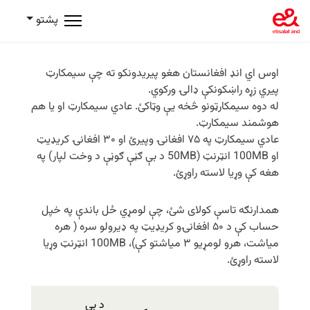
پشتو
اوس اي ‌انډ افغانستان هغو پیریدونکو ته چې سیمکارټ
پیري زړه راښکونکې ډالۍ ورکوي.
له دوه سیمکارټونو څخه یې وټاکئ. عادي سیمکارټ او یا هم
هوشمند سیمکارټ.
عادي سیمکارټ په ۷۵ افغانۍ وپیرئ او ۳۰ افغانۍ کریډیټ
او 100MB انټرنټ (50MB د بې ګڼې ګوڼې د وخت لپار) په
هغه کې وړیا لاسته راوړئ.
همدارنګه تاسې کولای شئ، چې لومړي ځل باندې په خپل
حساب کې د ۵۰ افغانۍو کریډیټ په ډیرولو سره ( هره
میاشت، هرو لومړیو ۳ میاشتو کې)، 100MB انټرنټ وړیا
لاسته راوړئ.
د بې