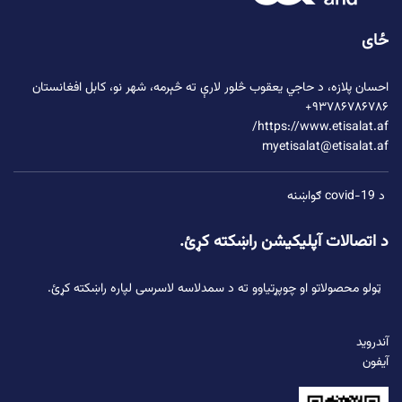
ځای
احسان پلازه،
د حاجي یعقوب څلور لارې
ته څېرمه، شهر نو، کابل افغانستان
۹۳۷۸۶۷۸۶۷۸۶+
https://www.etisalat.af/
myetisalat@etisalat.af
د covid-19 ګواښنه
د اتصالات آپلیکیشن راښکته کړئ.
ټولو محصولاتو او چوپړتیاوو ته د سمدلاسه لاسرسی لپاره راښکته کړئ.
آندروید
آیفون