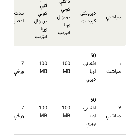
د ګڼې
ګڼې
ګوڼې
ډیرونکی
ګوڼې
مدت
میاشتې
پرمهال
کریډیټ
پرمهال
اعتبار
وړیا
وړیا
انټرنټ
انټرنټ
50
۱
افغانۍ
100
100
7
میاشت
اویا
MB
MB
ورځې
ډیرې
50
۲
افغانۍ
100
100
7
میاشتې
او یا
MB
MB
ورځې
ډیرې