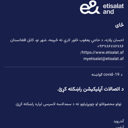
ځای
احسان پلازه،
د حاجي یعقوب څلور لارې
ته څېرمه، شهر نو، کابل افغانستان
۹۳۷۸۶۷۸۶۷۸۶+
https://www.etisalat.af/
myetisalat@etisalat.af
د covid-19 ګواښنه
د اتصالات آپلیکیشن راښکته کړئ.
ټولو محصولاتو او چوپړتیاوو ته د سمدلاسه لاسرسی لپاره راښکته کړئ.
آندروید
آیفون