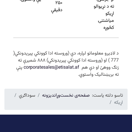
۲۵۰
ته د نړیوالو
دقیقې
اړیکو
میاشتنۍ
کڅوړه
د لاډیرو معلوماتو لپاره، دې (وروسته ادا کوونکي پیریدونکي(
777 ) او (وروسته ادا کوونکي پیریدونکي) ۸۸۸ شمیرې ته
زنګ ووهئ او دې هم
corporatesales@etisalat.af
پتې
ته بریښنالیک واستوي.
تاسو دلته یاست:
صفحه‌ی نخست
وړاندیزونه
سوداګري
اړیکه