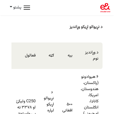
پشتو
د نړیوالو اړیکو وړاندیز
د
د وړاندیز
بیه
ګټه
فعالول
اعتبار
نوم
مهال
۶ هیوادونو
(پاکستان،
هندوستان،
د
امریکا،
نړیوالو
کاناډا،
C250 ولیکئ
۵۰۰
اړیکو
۳۰
انګلستان
او ۳۳۷۸ ته
افغانۍ
لپاره
ورځې
او جرمنی)
یې واستوئ.