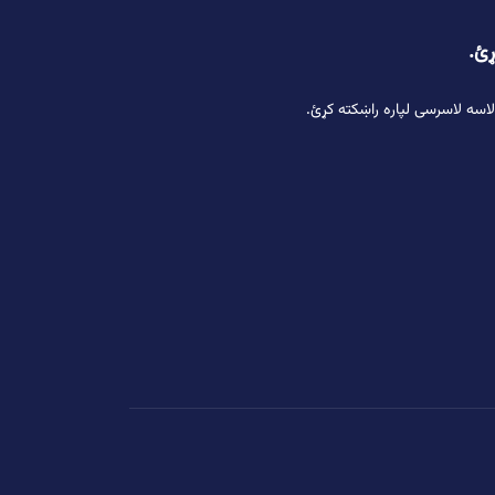
ړئ.
لاسه لاسرسی لپاره راښکته کړئ.