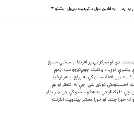
پشتو
ږ په اړه
په آنلاین ډول د کریډیټ ډیرول
میشت دی او تمرکز یې پر افریقا او منځني ختیځ
 بشپړې کوي. د یاکلیک چوپړتیاوو سره، زموږ
 په ټول افغانستان کې به پراخ او هر اړخیز
 اخیستونکي کولای شي، چې له انتظار او لوړ
دې چې دا ټکنالوجي په هغو سمیو کې چې ډیر باران
و له خورا چټک او خورا معتبر بینډویټ انټرنټ