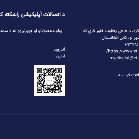
د اتصالات آپلیکیشن راښکته ک
ازه،
د حاجي یعقوب څلور لارې
ته
ټولو محصولاتو او چوپړتیاوو ته د سمد
هر نو، کابل افغانستان
۹۳۷۸۶
آندروید
https://www.etis
آیفون
myetisalat@eti