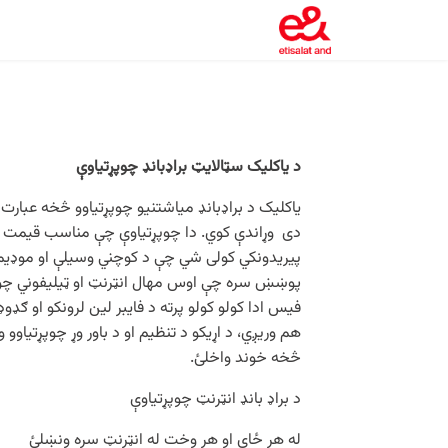
د یاکلیک سټالایټ براډبانډ چوپړتیاوې
یاکلیک د براډبانډ میاشتنیو چوپړتیاوو څخه عبارت
دی وړاندې کوي. دا چوپړتیاوې چې مناسب قیمت او ل
پیریدونکي کولی شي چې د کوچني وسیلې او موډیم پ
پوښښ سره چې اوس مهال انټرنټ او ټیلیفوني چوپړت
فیس ادا کولو کولو پرته د فایبر لین لرونکو او ګډ
هم وریږي، د اړیکو د تنظیم او د باور وړ چوپړتیاوو
څخه خوند واخلئ.
د براډ بانډ انټرنټ چوپړتیاوې
له هر ځای او هر وخت له انټرنټ سره ونښلئ