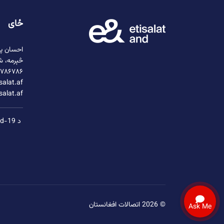
ځای
احسان پل
څېرمه، ش
۷۸۶۷۸۶+
alat.af/
salat.af
د covid-19 ګواښنه
© 2026 اتصالات افغانستان
Ask Me