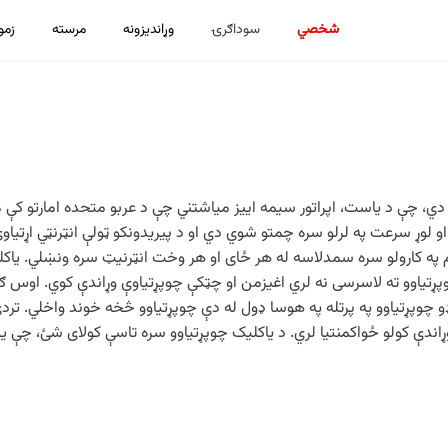
شخصي
سوداګرۍ
وړاندیزونه
مرسته
زمو
 دي، چې د یاست، اپراتور سیمه اییز میاشتني چې د عربو متحده امارتو کې 
وړ سرعت په لرلو سره چمتو شوي دي او د پیریدونکو ټولې انټرنټي اړتیاوې
ه کارولو سره سمدلاسه له هر ځای او هر وخت انټرنیټ سره ونښلي. یاکلیک
یاوو ته لاسرسی نه لري اغیزمن او چټکې چوپړتیاوې وړاندې کوي. اوس ګټه
وډو چوپړتیاوو په پرتله په هوسا ډول له دې چوپړتیاوو څخه خوند واخلي. تر
 وړاندې کولو ځواکمنتیا لري. د یاکلیک چوپړتیاوو سره تاسې کولای شئ، چې ی