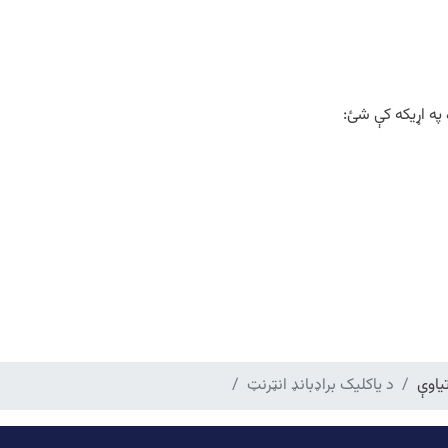
 په اړیکه کې شئ:
یاوې
د یاکلیک براډبانډ انټرنټ