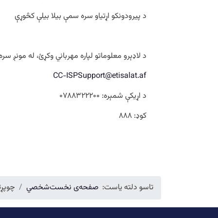
د پیرودونکو اړتیاو سره سمې بیلا بیلې کڅوړې
د لاډېرو معلوماتو لپاره مهرباني وکړئ، له مونږ سره
CC-ISPSupport@etisalat.af
د اړیکې شمېره: ۰۷۸۸۳۲۲۲۰۰
کوډ: ۸۸۸
تاسو دلته یاست:
صفحه‌ی نخست
شخصي
چوپړت