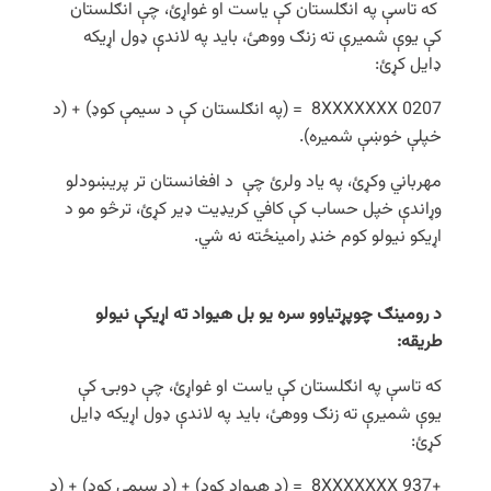
که تاسې په انګلستان کې یاست او غواړئ، چې انګلستان
کې یوې شمیرې ته زنګ ووهئ، باید په لاندې ډول اړیکه
ډایل کړئ:
0207 8XXXXXXX = (په انګلستان کې د سیمې کوډ) + (د
خپلې خوښې شمیره).
مهرباني وکړئ، په یاد ولرئ چې د افغانستان تر پریښودلو
وړاندې خپل حساب کې کافي کریډیت ډیر کړئ، ترڅو مو د
اړیکو نیولو کوم خنډ رامینځته نه شي.
د رومینګ چوپړتیاوو سره یو بل هیواد ته اړیکې نیولو
طریقه:
که تاسې په انګلستان کې یاست او غواړئ، چې دوبۍ کې
یوې شمیرې ته زنګ ووهئ، باید په لاندې ډول اړیکه ډایل
کړئ:
+937 8XXXXXXX = (د هیواد کوډ) + (د سیمې کوډ) + (د