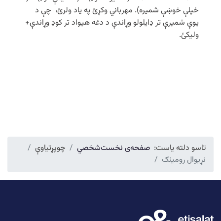
خپلې خوښې شمیره). مهرباني وکړئ په یاد ولرئ، چې د
یوې شمیرې تر ډایلولو وړاندې د دغه هیواد تر کوډ وړاندې+
ولیکئ.
تاسو دلته یاست:
صفحه‌ی نخست
شخصي
چوپړتیاوې
نړیوال رومینګ