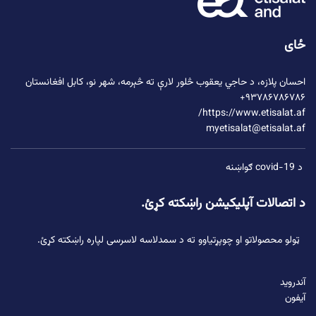
ځای
احسان پلازه،
د حاجي یعقوب څلور لارې
ته څېرمه، شهر نو، کابل افغانستان
۹۳۷۸۶۷۸۶۷۸۶+
https://www.etisalat.af/
myetisalat@etisalat.af
د covid-19 ګواښنه
د اتصالات آپلیکیشن راښکته کړئ.
ټولو محصولاتو او چوپړتیاوو ته د سمدلاسه لاسرسی لپاره راښکته کړئ.
آندروید
آیفون