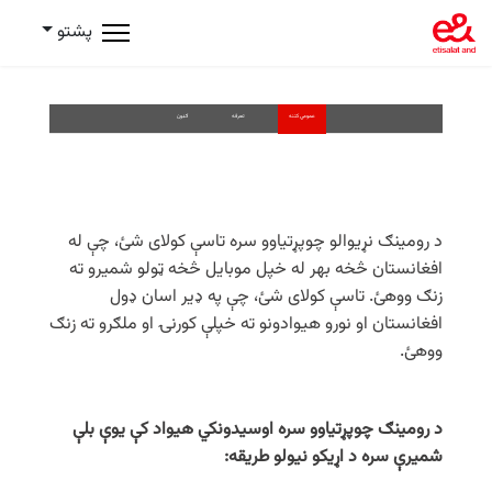
پشتو
عمومي کتنه
تعرفه
ګډون
د رومینګ نړیوالو چوپړتیاوو سره تاسې کولای شئ، چې له
افغانستان څخه بهر له خپل موبایل څخه ټولو شمیرو ته
زنګ ووهئ. تاسې کولای شئ، چې په ډیر اسان ډول
افغانستان او نورو هیوادونو ته خپلې کورنۍ او ملګرو ته زنګ
ووهئ.
د رومینګ چوپړتیاوو سره اوسیدونکي هیواد کې یوې بلې
شمیرې سره د اړیکو نیولو طریقه: