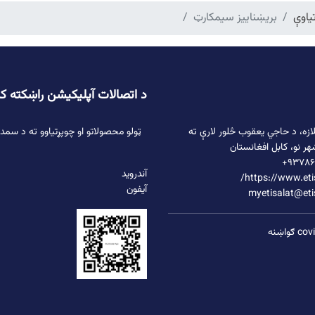
یاوې
بریښناییز سیمکارټ
د اتصالات آپلیکیشن راښکته ک
ازه،
د حاجي یعقوب څلور لارې
ته
ټولو محصولاتو او چوپړتیاوو ته د سمد
هر نو، کابل افغانستان
۹۳۷۸۶
آندروید
https://www.etis
آیفون
myetisalat@eti