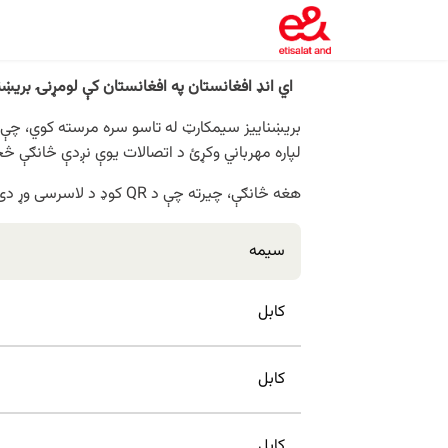
اي ‌انډ
افغانستان په افغانستان کې لومړنۍ بریښنا
لپاره مهرباني وکړئ د اتصالات یوې نږدې څانګې څخ
هغه څانګې، چیرته چې د QR کوډ د لاسرسی وړ دی:
سیمه
کابل
کابل
کابل