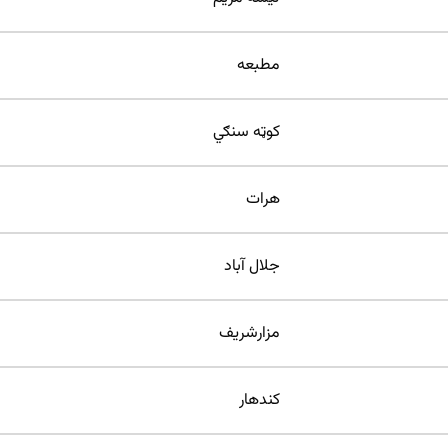
مطبعه
کوټه سنګي
هرات
جلال آباد
مزارشریف
کندهار