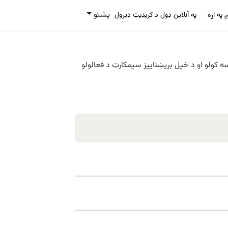
پشتو
ږ په اړه
په آنلاین ډول د کریډیټ ډیرول
 مرسته کوي، چې په یو مهال له یو څخه ډیرو سیمکارټونو څخه ګټه واخلئ. د QR کوډ د ترلاسه کولو او د خپل بریښناییز سیمکارټ د فعالولو