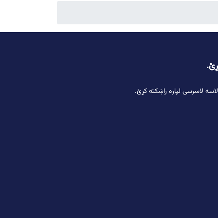
ړئ.
لاسه لاسرسی لپاره راښکته کړئ.