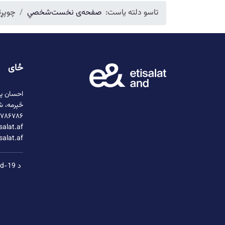
تاسو دلته یاست:
صفحه‌ی نخست
شخصي
چوپړت
ځای
احسان پل
څېرمه، ش
۷۸۶۷۸۶+
alat.af/
salat.af
د covid-19 ګواښنه