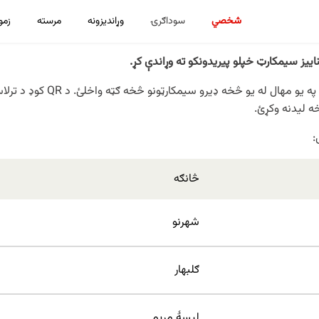
شخصي
سوداګرۍ
وړاندیزونه
مرسته
زمو
ییز سیمکارټ خپلو پیریدونکو ته وړاندې کړ.
بریښناییز سیمکارټ له تاسو سره
ه لیدنه وکړئ.
څانګه
شهرنو
ګلبهار
لیسۀ مریم