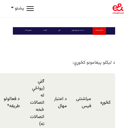
پشتو
د ګډون طریقه
د ارزښت وړ چوپړتیاوې
ګټې
لګښت
عمومي کتنه
د لیکلو پیغامونو کڅوړې:
ګټې
(یواځې
له
میاشتنی
د اعتبار
د فعالولو
کڅوړه
اتصالات
فیس
مهال
طریقه*
څخه
اتصالات
ته)