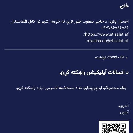
ځای
احسان پلازه،
د حاجي یعقوب څلور لارې
ته څېرمه، شهر نو، کابل افغانستان
۹۳۷۸۶۷۸۶۷۸۶+
https://www.etisalat.af/
myetisalat@etisalat.af
د covid-19 ګواښنه
د اتصالات آپلیکیشن راښکته کړئ.
ټولو محصولاتو او چوپړتیاوو ته د سمدلاسه لاسرسی لپاره راښکته کړئ.
آندروید
آیفون