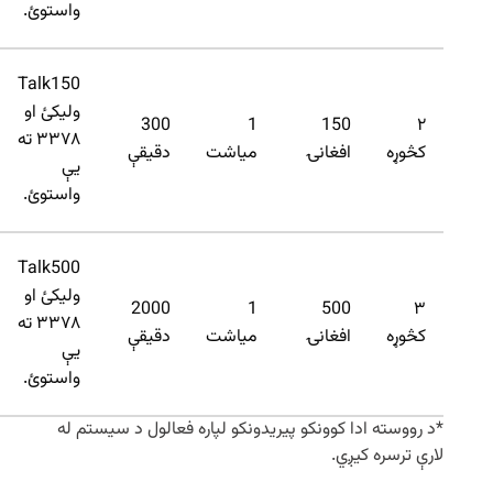
واستوئ.
Talk150
ولیکئ او
300
1
150
۲
۳۳۷۸ ته
کڅوړه
افغانۍ
میاشت
دقیقې
یې
واستوئ.
Talk500
ولیکئ او
2000
1
500
۳
۳۳۷۸ ته
کڅوړه
افغانۍ
میاشت
دقیقې
یې
واستوئ.
*د رووسته ادا کوونکو پیریدونکو لپاره فعالول د سیستم له
لارې ترسره کیږي.