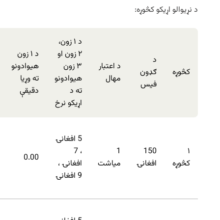
د نړیوالو اړیکو کڅوړه:
د ۱ زون،
۲ زون او
د ۱ زون
د
د اعتبار
۳ زون
هیوادونو
کڅوړه
ګډون
مهال
هیوادونو
ته وړیا
فیس
ته د
دقیقې
اړیکو نرخ
5 افغانۍ
، 7
1
150
۱
0.00
کڅوړه
افغانۍ
میاشت
افغانۍ ،
9 افغانۍ