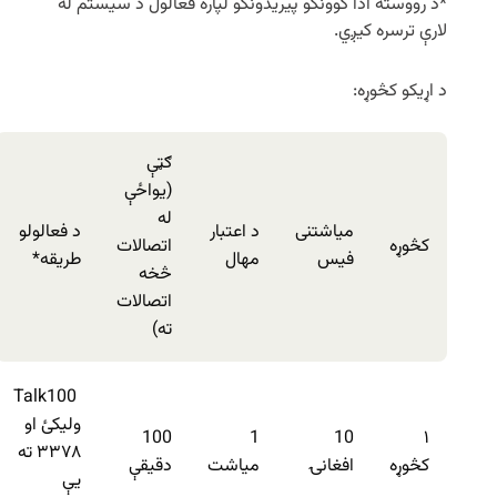
*د رووسته ادا کوونکو پیریدونکو لپاره فعالول د سیستم له
لارې ترسره کیږي.
د اړیکو کڅوړه:
ګټې
(یواځې
له
میاشتنی
د اعتبار
د فعالولو
کڅوړه
اتصالات
فیس
مهال
طریقه*
څخه
اتصالات
ته)
Talk100
ولیکئ او
100
1
10
۱
۳۳۷۸ ته
کڅوړه
افغانۍ
میاشت
دقیقې
یې