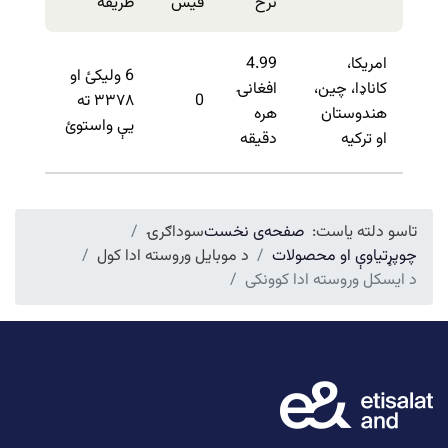
نرخ
فیس
طریقه
امریکا،
4.99
6 ولیکئ او
کاناډا، چین،
افغانۍ
0
۳۳۷۸ ته
هندوستان
هره
یې واستوئ
او ترکیه
دقیقه
تاسو دلته یاست:
صفحه‌ی نخست
سوداګرۍ
چوپړتیاوې او محصولات
د موبایل وروسته ادا کول
د ایسکل وروسته ادا کوونکی