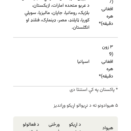
(7
د عربو متحده امارات، ازبکستان،
افغانۍ
بلژیک، رومانیا، جاپان، مالیزیا، سویلي
هره
کوریا، ټایلنډ، مصر، ډینمارک، فنلنډ او
دقیقه)*
انګلستان.
۳ زون
(9
افغانۍ
اسپانیا
هره
دقیقه)*
* پاکستان په کې استنثا دی
۵ هیوادونو ته د نړیوالو اړیکو وړاندیز
د اړیکو
ورځنی
د فعالولو
هیواد