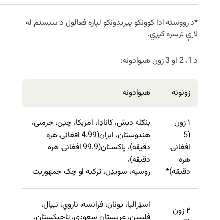
*د رووسته ادا کوونکو پیریدونکو لپاره فعالول د سیستم له
لارې ترسره کیږي.
د 1، 2 او 3 زون هیوادونه:
زونونه
هیوادونه
۱ زون
بنګله دیش، کاناډا، امریکا، چین، جرمنی،
(5
هندوستان، ایران(4.99 افغانۍ هره
افغانۍ
دقیقه)، پاکستان(99.9 افغانۍ هره
هره
دقیقه)،
دقیقه)*
روسیه، سویډن، ترکیه او چک جمهوریت
اسټرالیا، یونان، فرانسه، ناروي، نیپال،
۲ زون
فلیپین، عربستان سعودي، تاجیکستان،