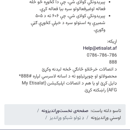
پیریدونکي کولای شي، چې دا کڅوړه څو ځله
فعاله اوغیرفعالولو سره بیا فعاله کړي.
پیریدونکي کولای شي، چې ۶۰۶ ته د ۵۰۵
شمیرې په استولو سره د خپلې کڅوړې ګټې
وګوري.
اړیکه:
Help@etisalat.af
0786-786-786
888
د اتصالات خرڅلاو څانګې څخه لیدنه وکړئ
محصولاتو او چوپړتیاوو ته د اسانه لاسرسي لپاره #888*
ډایل کړئ او یا هم د اتصالات اپلیکیشن (My Etisalat
AFG) راښکته کړئ.
تاسو دلته یاست:
صفحه‌ی نخست
وړاندیزونه
اوسني وړاندیزونه
ډ ټولو شبکو وړاندیز