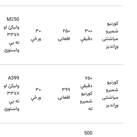
M250
کورنیو
ولیکئ او
شمیرو
۳۰۰
۲۵۰
۳۰
۳۳۷۸
میاشتنی
دقیقې
افغانۍ
ورځې
ته یې
وړاندیز
واستوئ.
A399
۷۵۰
کورنیو
دقیقې
ولیکئ او
شمیرو
۳۹۹
۳۰
کورنیو
۳۳۷۸
میاشتنی
افغانۍ
ورځې
شمیرو
ته یې
وړاندیز
ته
واستوئ.
500