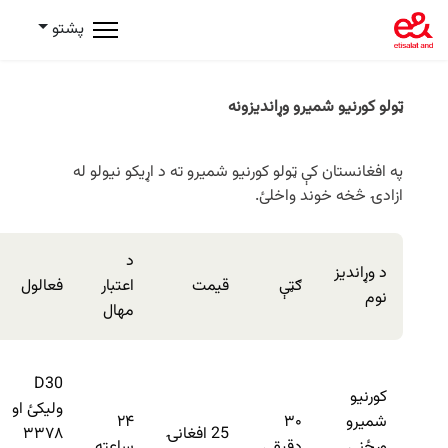
پشتو
ټولو کورنیو شمیرو وړاندیزونه
په افغانستان کې ټولو کورنیو شمیرو ته د اړیکو نیولو له
ازادۍ څخه خوند واخلئ.
د
د وړاندیز
ګټې
قیمت
اعتبار
فعالول
نوم
مهال
D30
کورنیو
ولیکئ او
شمیرو
۳۰
۲۴
25 افغانۍ
۳۳۷۸
ورځنۍ
دقیقې
ساعته