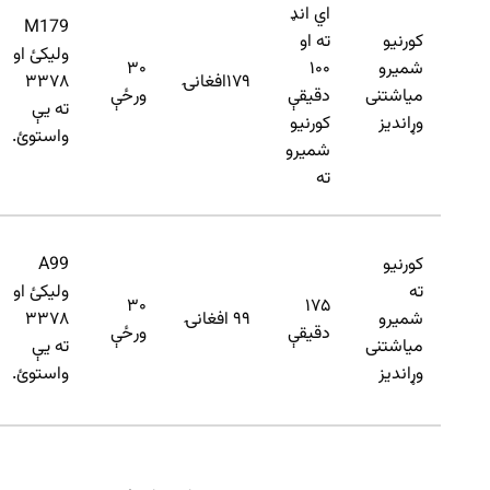
اي انډ
M179
کورنیو
ته او
ولیکئ او
شمیرو
۱۰۰
۳۰
۱۷۹افغانۍ
۳۳۷۸
میاشتنی
دقیقې
ورځې
ته یې
وړاندیز
کورنیو
واستوئ.
شمیرو
ته
کورنیو
A99
ته
ولیکئ او
۳۰
۱۷۵
شمیرو
۹۹ افغانۍ
۳۳۷۸
دقیقې
ورځې
میاشتنی
ته یې
وړاندیز
واستوئ.