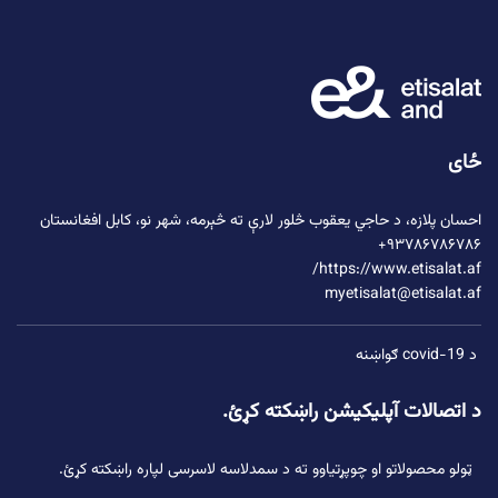
ځای
احسان پلازه،
د حاجي یعقوب څلور لارې
ته څېرمه، شهر نو، کابل افغانستان
۹۳۷۸۶۷۸۶۷۸۶+
https://www.etisalat.af/
myetisalat@etisalat.af
د covid-19 ګواښنه
د اتصالات آپلیکیشن راښکته کړئ.
ټولو محصولاتو او چوپړتیاوو ته د سمدلاسه لاسرسی لپاره راښکته کړئ.