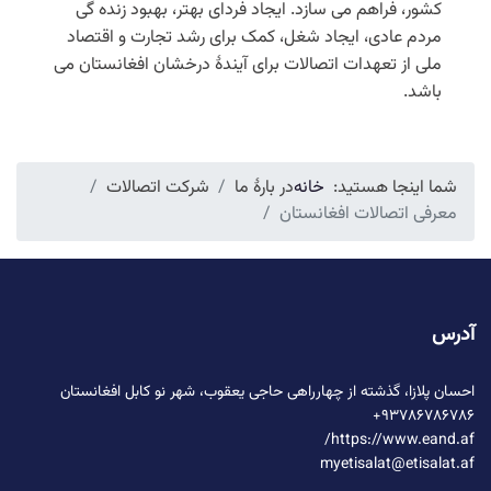
کشور، فراهم می سازد. ایجاد فردای بهتر، بهبود زنده گی
مردم عادی، ایجاد شغل، کمک برای رشد تجارت و اقتصاد
ملی از تعهدات اتصالات برای آیندۀ درخشان افغانستان می
باشد.
شما اینجا هستید:
خانه
در بارۀ ما
شرکت اتصالات
معرفی اتصالات افغانستان
آدرس
احسان پلازا، گذشته از چهارراهی حاجی یعقوب، شهر نو کابل افغانستان
۹۳۷۸۶۷۸۶۷۸۶+
https://www.eand.af/
myetisalat@etisalat.af