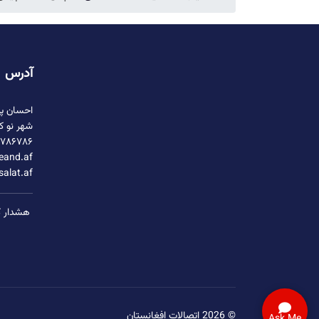
آدرس
احسان پل
شهر نو ک
۷۸۶۷۸۶+
eand.af/
salat.af
هشدار کو
© 2026 اتصالات افغانستان