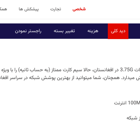
شخصی
تجارت
پیشکش ها
همکا
دید کلی
هزینه
تغییر بسته
راجستر نمودن
شرکت مخابراتی اتصالات، اولین عرضه کنندۀ خدمات 3.75G در افغانستان، حالا سیم کارت ممتاز (به 
ز شبکه