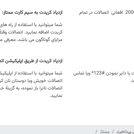
کریدت کارت های 50، 100، 250، 500، 1000، و 2000 افغانی اتصالات در تمام
ازدیاد کریدت به سیم کارت ممتاز
:
شما میتوانید با استفاده از راه 
کریدت اضافه نمایید. اتصالات وقتاً
مزایای گوناگون می باشد، معرفی می
ازدیاد کریدت از طریق اپلیکیشن ات
شما میتوانید صورت حساب کریدت تانرا در هروقت با دایر نمودن #123* ویا تماس
شما میتوانید با استفاده از اپل
اتصالات خویش ویا دوستان تان کرید
اتصالات تانرا باز نموده، به گزینۀ خ
نمایید.
پرداخت
ممتاز